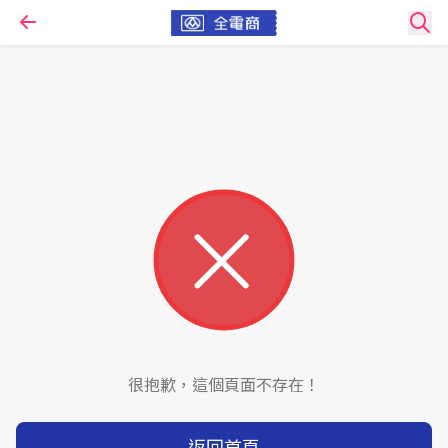
很抱歉，這個頁面不存在！
返回首頁