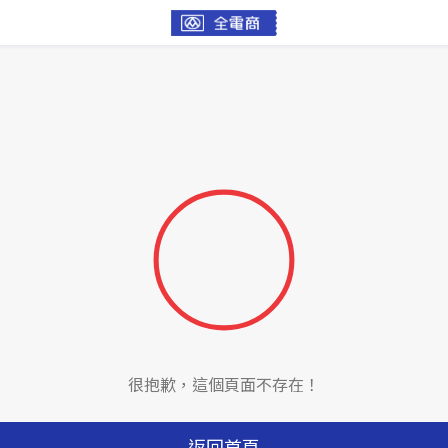
很抱歉，這個頁面不存在！
返回首頁