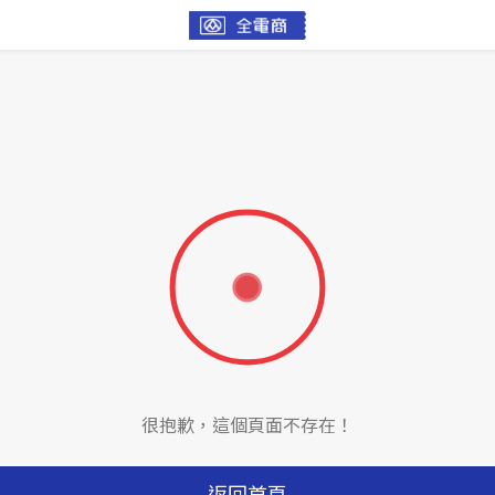
很抱歉，這個頁面不存在！
返回首頁