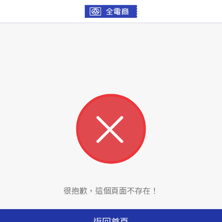
很抱歉，這個頁面不存在！
返回首頁