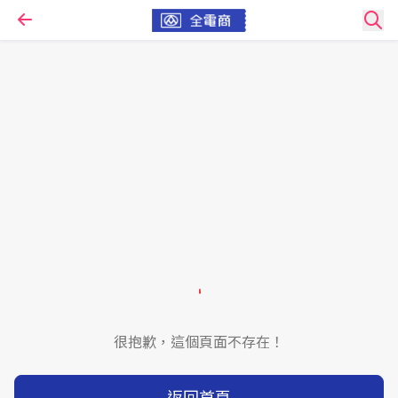
很抱歉，這個頁面不存在！
返回首頁