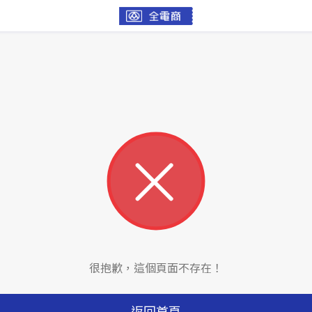
很抱歉，這個頁面不存在！
返回首頁