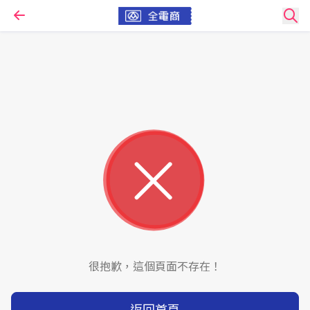
很抱歉，這個頁面不存在！
返回首頁