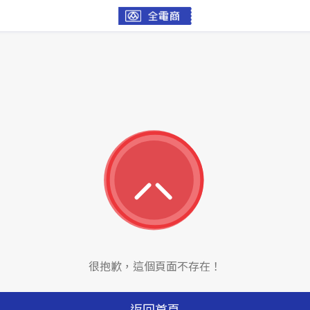
很抱歉，這個頁面不存在！
返回首頁