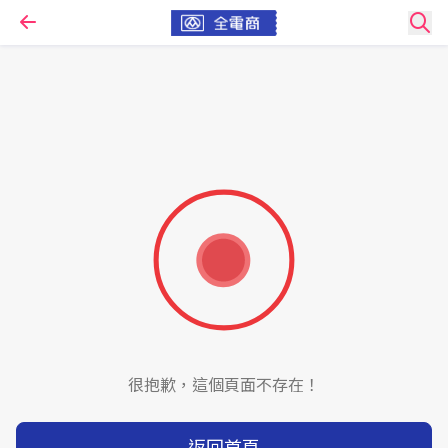
很抱歉，這個頁面不存在！
返回首頁