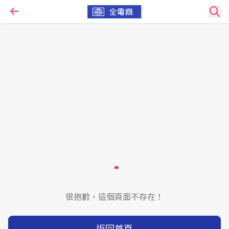
很抱歉，這個頁面不存在！
返回首頁