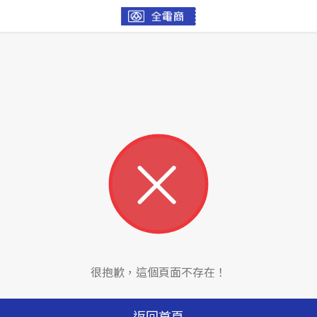
很抱歉，這個頁面不存在！
返回首頁