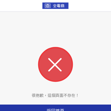
很抱歉，這個頁面不存在！
返回首頁