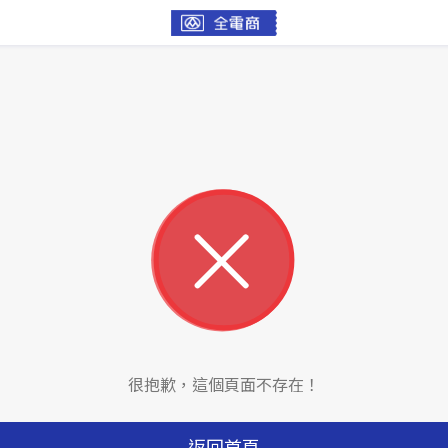
很抱歉，這個頁面不存在！
返回首頁