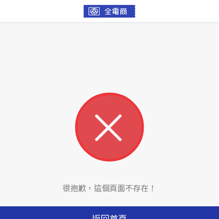
很抱歉，這個頁面不存在！
返回首頁