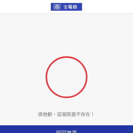
很抱歉，這個頁面不存在！
返回首頁