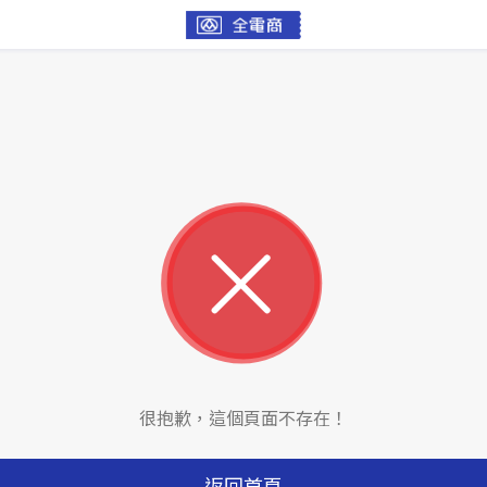
很抱歉，這個頁面不存在！
返回首頁