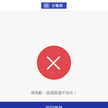
很抱歉，這個頁面不存在！
返回首頁