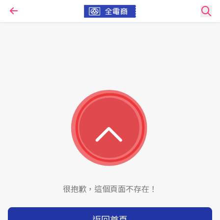
很抱歉，這個頁面不存在！
返回首頁