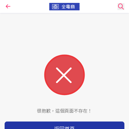
很抱歉，這個頁面不存在！
返回首頁