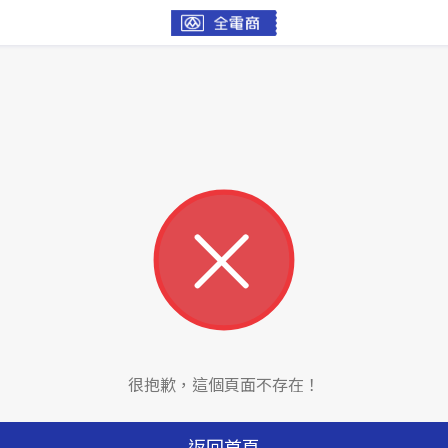
很抱歉，這個頁面不存在！
返回首頁