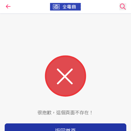
很抱歉，這個頁面不存在！
返回首頁