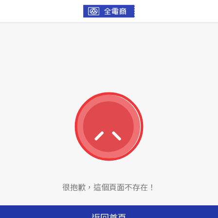
很抱歉，這個頁面不存在！
返回首頁