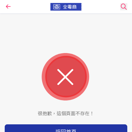
很抱歉，這個頁面不存在！
返回首頁