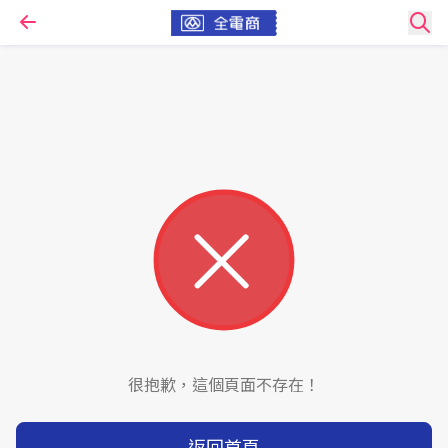
很抱歉，這個頁面不存在！
返回首頁