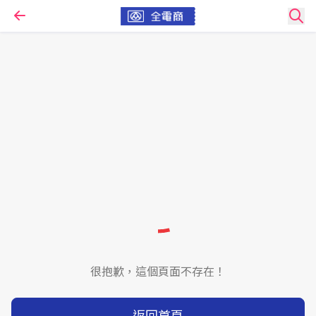
很抱歉，這個頁面不存在！
返回首頁