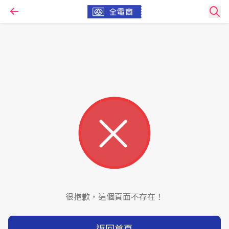
很抱歉，這個頁面不存在！
返回首頁