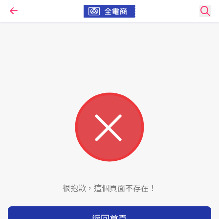
很抱歉，這個頁面不存在！
返回首頁