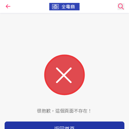
很抱歉，這個頁面不存在！
返回首頁