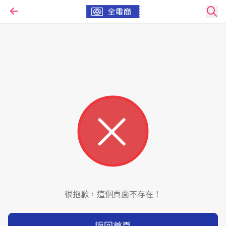
很抱歉，這個頁面不存在！
返回首頁