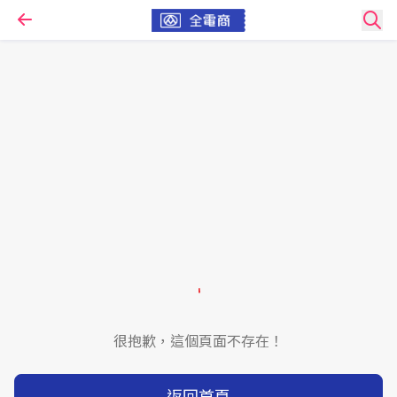
很抱歉，這個頁面不存在！
返回首頁