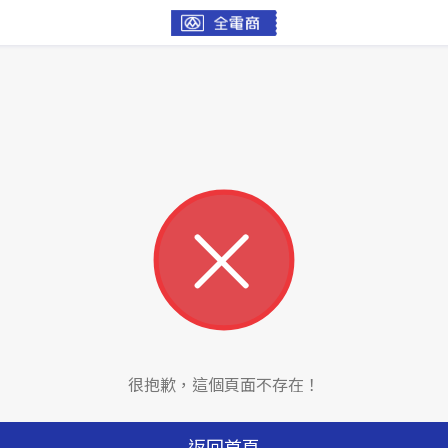
很抱歉，這個頁面不存在！
返回首頁