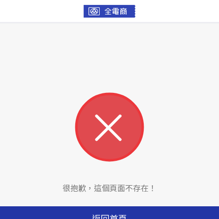
很抱歉，這個頁面不存在！
返回首頁