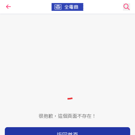
很抱歉，這個頁面不存在！
返回首頁