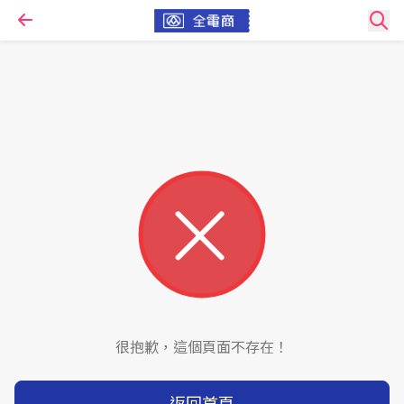
很抱歉，這個頁面不存在！
返回首頁