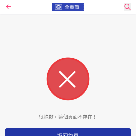
很抱歉，這個頁面不存在！
返回首頁