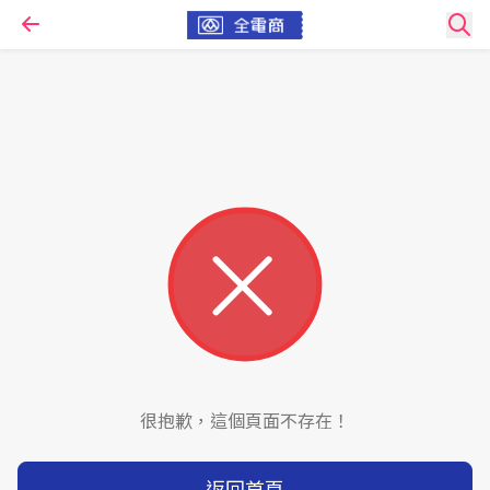
很抱歉，這個頁面不存在！
返回首頁