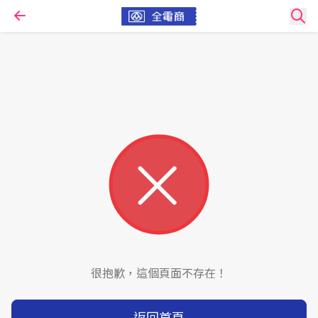
很抱歉，這個頁面不存在！
返回首頁