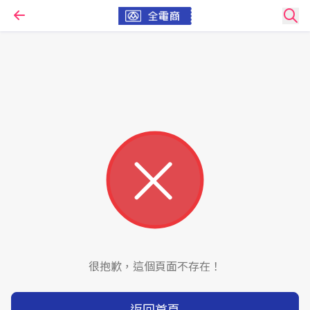
很抱歉，這個頁面不存在！
返回首頁