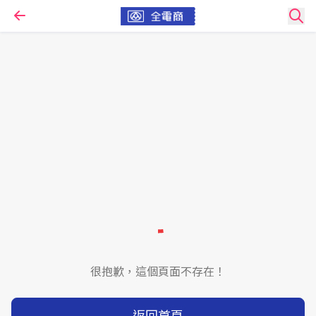
很抱歉，這個頁面不存在！
返回首頁