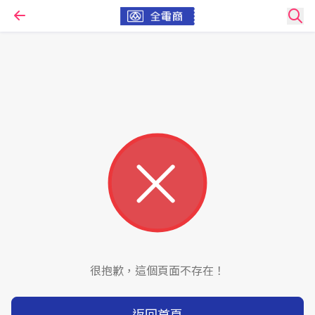
很抱歉，這個頁面不存在！
返回首頁