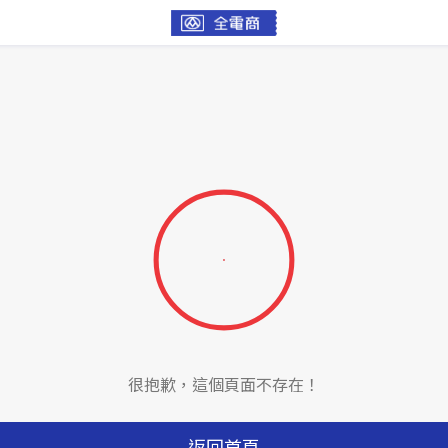
很抱歉，這個頁面不存在！
返回首頁