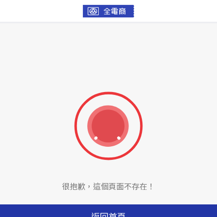
很抱歉，這個頁面不存在！
返回首頁