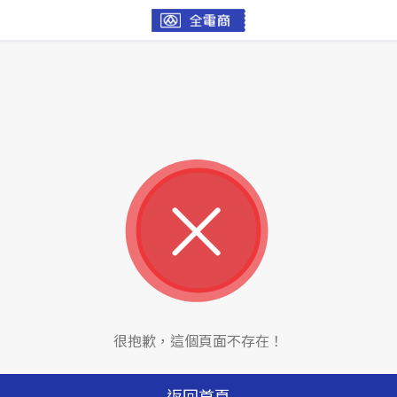
很抱歉，這個頁面不存在！
返回首頁