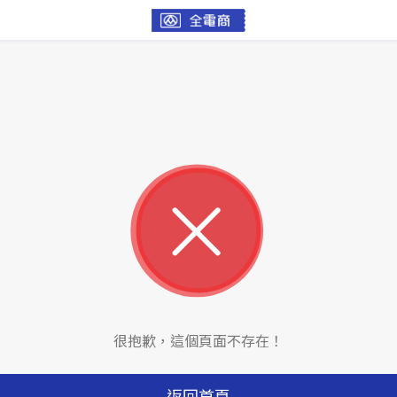
很抱歉，這個頁面不存在！
返回首頁