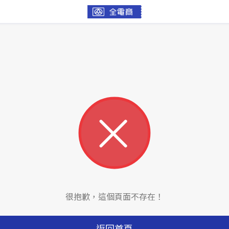
很抱歉，這個頁面不存在！
返回首頁