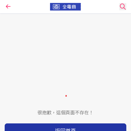
很抱歉，這個頁面不存在！
返回首頁