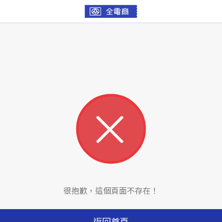
很抱歉，這個頁面不存在！
返回首頁