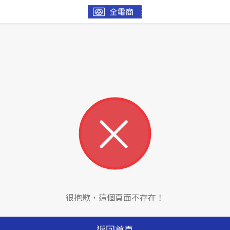
很抱歉，這個頁面不存在！
返回首頁