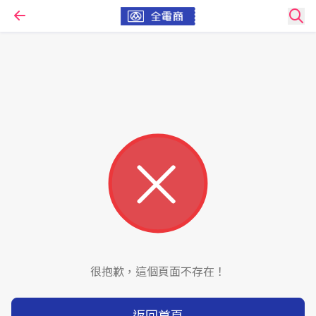
很抱歉，這個頁面不存在！
返回首頁