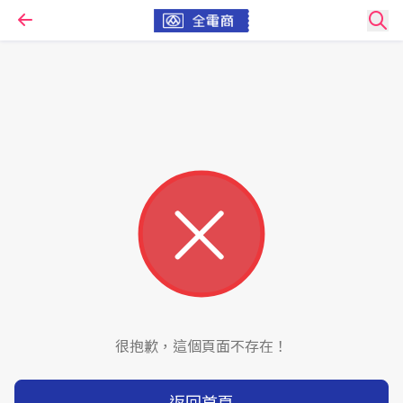
很抱歉，這個頁面不存在！
返回首頁